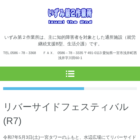
一宮市立いず
いずみ第２作業所は、主に知的障害者を対象とした通所施設（就労
み第２作業所
継続支援B型、生活介護）です。
TEL.
0586－78－3368 ＦＡＸ. 0586－78－3335
〒491-0113 愛知県一宮市浅井町西
浅井字川田60-1
リバーサイドフェスティバル
(R7)
令和7年5月3日(土)一宮タワーのふもと、水辺広場にてリバーサイド