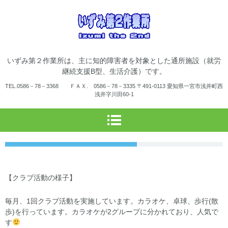
一宮市立いず
いずみ第２作業所は、主に知的障害者を対象とした通所施設（就労
み第２作業所
継続支援B型、生活介護）です。
TEL.
0586－78－3368 ＦＡＸ. 0586－78－3335
〒491-0113 愛知県一宮市浅井町西
浅井字川田60-1
【クラブ活動の様子】
毎月、1回クラブ活動を実施しています。カラオケ、卓球、歩行(散
歩)を行っています。カラオケが2グループに分かれており、人気で
す