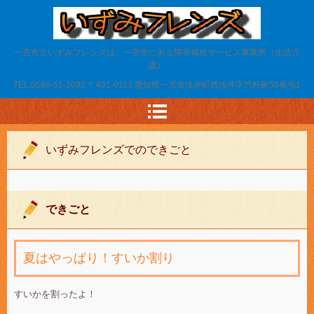
いずみフレンズ
一宮市立いずみフレンズは、一宮市にある障害福祉サービス事業所（生活介
護）
TEL.
0586-51-2092
〒491-0113 愛知県一宮市浅井町西浅井字弐軒家50番地1
いずみフレンズでのできごと
できごと
夏はやっぱり！すいか割り
すいかを割ったよ！