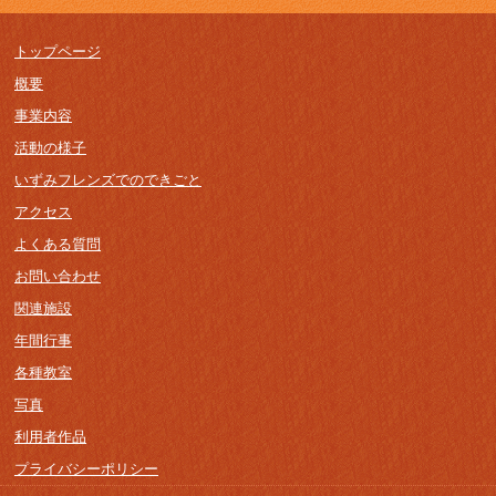
トップページ
概要
事業内容
活動の様子
いずみフレンズでのできごと
アクセス
よくある質問
お問い合わせ
関連施設
年間行事
各種教室
写真
利用者作品
プライバシーポリシー