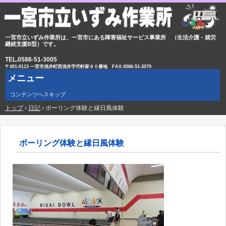
一宮市立いずみ作業所は、一宮市にある障害福祉サービス事業所 （生活介護・就労
継続支援B型）です。
TEL.0586-51-3005
〒491-0113 一宮市浅井町西浅井字弐軒家６０番地
FAX.
0586-51-307
9
メニュー
コンテンツへスキップ
トップ
›
日記
›
ボーリング体験と縁日風体験
ボーリング体験と縁日風体験