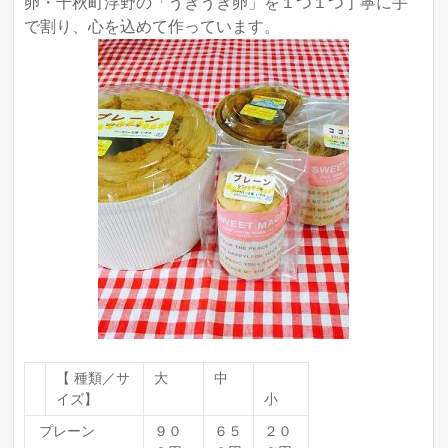
卵・千秋町浮野の「うきうき卵」を
１つ１つ丁寧に手
で割り、心を込めて作っています。
【 種類／サ
大
中
イズ】
小
プレーン
９０
６５
２０