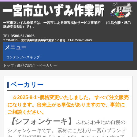
一宮市立いずみ作業所は、一宮市にある障害福祉サービス事業所 （生活介護・就労
継続支援B型）です。
TEL.0586-51-3005
〒491-0113 一宮市浅井町西浅井字弐軒家６０番地
FAX.
0586-51-307
9
メニュー
コンテンツへスキップ
トップ
›
商品の紹介
›
ベーカリー
ベーカリー
☆2025-8-1~価格変更いたしました。
すべて注文販売
になります。出来上がる単位がありますので、事前に
ご相談ください。
【
シフォンケーキ】
ふわふわ生地の自慢の
シフォンケーキです。
素材にこだわり一宮市ブランド