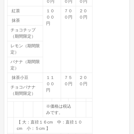
０円
０円
０円
紅茶
１０
７０
２０
００
０円
０円
抹茶
円
チョコチップ
（期間限定）
レモン（期間限
定）
バナナ（期間限
定）
抹茶小豆
１１
７５
２０
００
０円
０円
チョコバナナ
円
（期間限定）
※価格は税込
みです。
【 大：直径１６cm 中：直径１０
cm 小：５cm 】