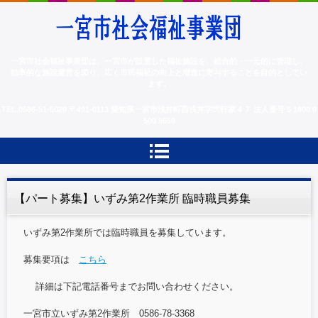
一宮市社会福祉事業団
一宮市社会福祉事業団は、一宮市が設置した福祉施設を、総合的・一元的に管理し、
効率的な施設運営を図り、広く市民福祉の向上と増進に寄与することを目的としてい
ます。
TEL.
0586-51-5020
〒491-0113 愛知県一宮市浅井町西浅井字弐軒家４７
法人番号 5 1800 0
500 9659
【パート募集】いずみ第2作業所 臨時職員募集
いずみ第2作業所では臨時職員を募集しています。
募集要項は
こちら
詳細は下記電話番号までお問い合わせください。
一宮市立いずみ第2作業所 0586-78-3368